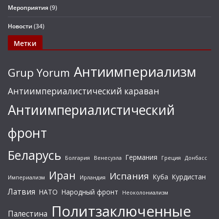
Мероприятия
(9)
Новости
(34)
Метки
Антиимпериализм
Grup Yorum
Антиимпериалистический караван
Антиимпериалистический
фронт
Беларусь
Германия
Болгария
Венесуэла
Греция
Донбасс
Иран
Испания
Куба
Курдистан
Империализм
Ирландия
Латвия
НАТО
Народный фронт
Неоколониализм
Политзаключенные
Палестина