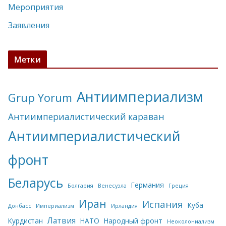
Мероприятия
Заявления
Метки
Антиимпериализм
Grup Yorum
Антиимпериалистический караван
Антиимпериалистический
фронт
Беларусь
Германия
Болгария
Венесуэла
Греция
Иран
Испания
Куба
Донбасс
Империализм
Ирландия
Латвия
Курдистан
НАТО
Народный фронт
Неоколониализм