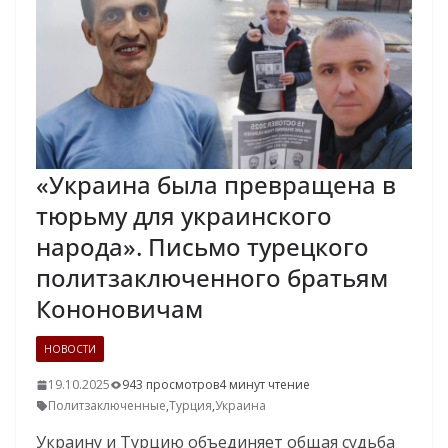
«Украина была превращена в
тюрьму для украинского
народа». Письмо турецкого
политзаключенного братьям
Кононовичам
НОВОСТИ
19.10.2025
943 просмотров
4 минут чтение
Политзаключенные
,
Турция
,
Украина
Украину и Турцию объединяет общая судьба