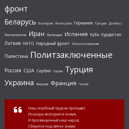
фронт
Беларусь
Германия
Болгария
Венесуэла
Греция
Донбасс
Иран
Испания
Куба
Курдистан
Империализм
Ирландия
Латвия
НАТО
Народный фронт
Неоколониализм
Политзаключенные
Палестина
Турция
Россия
США
Сербия
Сирия
Украина
Франция
Фашизм
Чехия
Наш скорбный труд не пропадет,
Из искры возгорится пламя,
И просвещенный наш народ
Сберется под святое знамя.