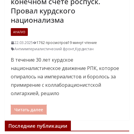
конечном счете роспуск.
Провал курдского
национализма
АНАЛИЗ
22.03.2025
1762 просмотров
19 минут чтение
Антиимпериалистический фронт
,
Курдистан
В течение 30 лет курдское
националистическое движение РПК, которое
опиралось на империалистов и боролось за
примирение с коллаборационистской
олигархией, решило
Читать далее
Последние публикации