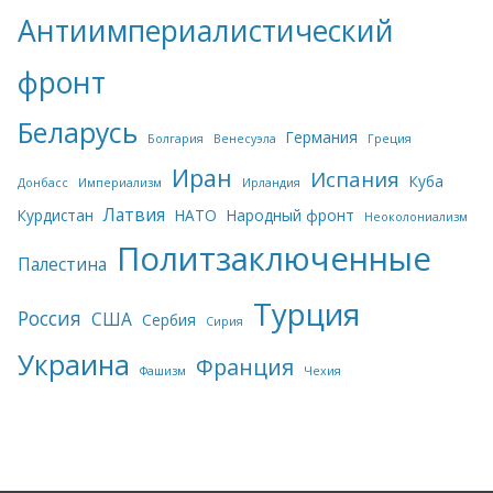
Антиимпериалистический
фронт
Беларусь
Германия
Болгария
Венесуэла
Греция
Иран
Испания
Куба
Донбасс
Империализм
Ирландия
Латвия
Курдистан
НАТО
Народный фронт
Неоколониализм
Политзаключенные
Палестина
Турция
Россия
США
Сербия
Сирия
Украина
Франция
Фашизм
Чехия