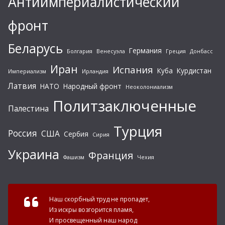
Антиимпериалистический
фронт
Беларусь
Германия
Болгария
Венесуэла
Греция
Донбасс
Иран
Испания
Куба
Курдистан
Империализм
Ирландия
Латвия
НАТО
Народный фронт
Неоколониализм
Политзаключенные
Палестина
Турция
Россия
США
Сербия
Сирия
Украина
Франция
Фашизм
Чехия
Наш скорбный труд не пропадет,
Из искры возгорится пламя,
И просвещенный наш народ