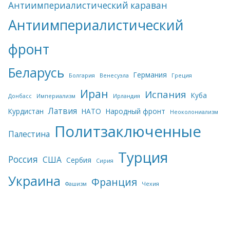
Антиимпериалистический караван
Антиимпериалистический
фронт
Беларусь
Германия
Болгария
Венесуэла
Греция
Иран
Испания
Куба
Донбасс
Империализм
Ирландия
Латвия
Курдистан
НАТО
Народный фронт
Неоколониализм
Политзаключенные
Палестина
Турция
Россия
США
Сербия
Сирия
Украина
Франция
Фашизм
Чехия