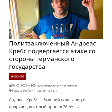
Политзаключенный Андреас
Кребс подвергается атаке со
стороны германского
государства
НОВОСТИ
08.03.2026
365 просмотров
4 минут чтение
Германия
,
Политзаключенные
Андреас Кребс — бывший повстанец и
анархист, который провел 26 лет в