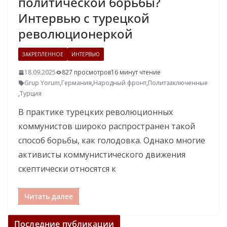
политической борьбы?
Интервью с турецкой
революционеркой
ЗАКРЕПЛЕННОЕ
ИНТЕРВЬЮ
18.09.2025
827 просмотров
16 минут чтение
Grup Yorum
,
Германия
,
Народный фронт
,
Политзаключенные
,
Турция
В практике турецких революционных
коммунистов широко распространен такой
способ борьбы, как голодовка. Однако многие
активисты коммунистического движения
скептически относятся к
Читать далее
Последние публикации