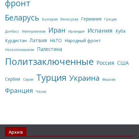
фронт
Беларусь
Германия
Болгария
Венесуэла
Греция
Иран
Испания
Куба
Донбасс
Империализм
Ирландия
Латвия
Курдистан
НАТО
Народный фронт
Палестина
Неоколониализм
Политзаключенные
Россия
США
Турция
Украина
Сербия
Сирия
Фашизм
Франция
Чехия
Архив