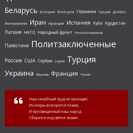
Беларусь
Германия
Болгария
Венесуэла
Греция
Донбасс
Иран
Испания
Куба
Курдистан
Империализм
Ирландия
Латвия
НАТО
Народный фронт
Неоколониализм
Политзаключенные
Палестина
Турция
Россия
США
Сербия
Сирия
Украина
Франция
Фашизм
Чехия
Наш скорбный труд не пропадет,
Из искры возгорится пламя,
И просвещенный наш народ
Сберется под святое знамя.