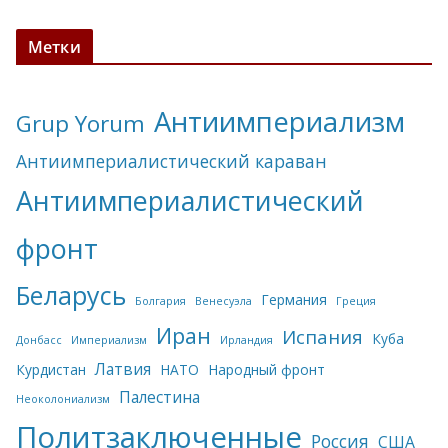
Метки
Антиимпериализм
Grup Yorum
Антиимпериалистический караван
Антиимпериалистический
фронт
Беларусь
Германия
Болгария
Венесуэла
Греция
Иран
Испания
Куба
Донбасс
Империализм
Ирландия
Латвия
Курдистан
НАТО
Народный фронт
Палестина
Неоколониализм
Политзаключенные
Россия
США