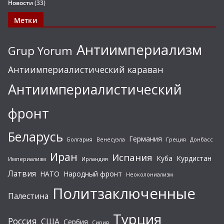
Новости
(33)
Метки
Антиимпериализм
Grup Yorum
Антиимпериалистический караван
Антиимпериалистический
фронт
Беларусь
Германия
Болгария
Венесуэла
Греция
Донбасс
Иран
Испания
Куба
Курдистан
Империализм
Ирландия
Латвия
НАТО
Народный фронт
Неоколониализм
Политзаключенные
Палестина
Турция
Россия
США
Сербия
Сирия