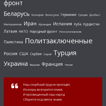
фронт
Беларусь
Германия
Болгария
Венесуэла
Греция
Донбасс
Иран
Испания
Куба
Курдистан
Империализм
Ирландия
Латвия
НАТО
Народный фронт
Неоколониализм
Политзаключенные
Палестина
Турция
Россия
США
Сербия
Сирия
Украина
Франция
Фашизм
Чехия
Наш скорбный труд не пропадет,
Из искры возгорится пламя,
И просвещенный наш народ
Сберется под святое знамя.