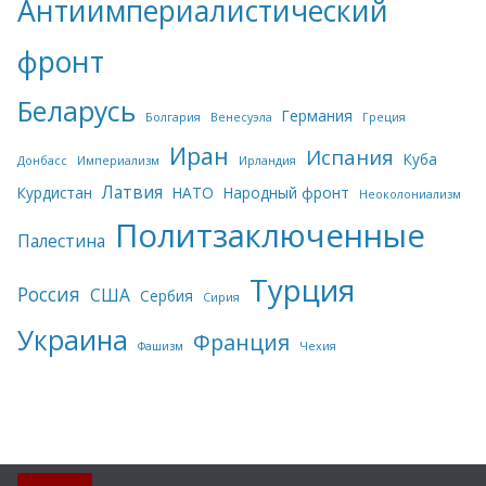
Антиимпериалистический
фронт
Беларусь
Германия
Болгария
Венесуэла
Греция
Иран
Испания
Куба
Донбасс
Империализм
Ирландия
Латвия
Курдистан
НАТО
Народный фронт
Неоколониализм
Политзаключенные
Палестина
Турция
Россия
США
Сербия
Сирия
Украина
Франция
Фашизм
Чехия