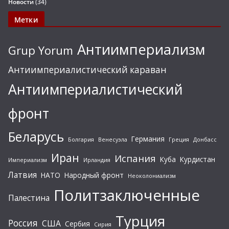
Новости
(34)
Метки
Антиимпериализм
Grup Yorum
Антиимпериалистический караван
Антиимпериалистический
фронт
Беларусь
Германия
Болгария
Венесуэла
Греция
Донбасс
Иран
Испания
Куба
Курдистан
Империализм
Ирландия
Латвия
НАТО
Народный фронт
Неоколониализм
Политзаключенные
Палестина
Турция
Россия
США
Сербия
Сирия