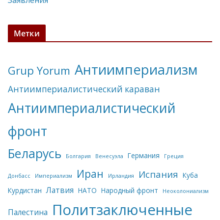
Заявления
Метки
Антиимпериализм
Grup Yorum
Антиимпериалистический караван
Антиимпериалистический
фронт
Беларусь
Германия
Болгария
Венесуэла
Греция
Иран
Испания
Куба
Донбасс
Империализм
Ирландия
Латвия
Курдистан
НАТО
Народный фронт
Неоколониализм
Политзаключенные
Палестина