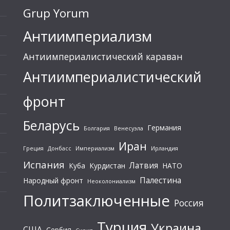
Grup Yorum
Антиимпериализм
Антиимпериалистический караван
Антиимпериалистический
фронт
Беларусь
Германия
Болгария
Венесуэла
Иран
Греция
Донбасс
Империализм
Ирландия
Испания
Латвия
Куба
Курдистан
НАТО
Палестина
Народный фронт
Неоколониализм
Политзаключенные
Россия
Турция
Украина
США
Сербия