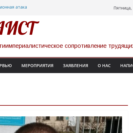
ионная атака
Пятница, 
в Беларуси
 НАТО прошел в
АИСТ
украинских
цких тюрьмах
низуют однодневную
тиимпериалистическое сопротивление трудящи
86
РВЬЮ
МЕРОПРИЯТИЯ
ЗАЯВЛЕНИЯ
О НАС
НАПИ