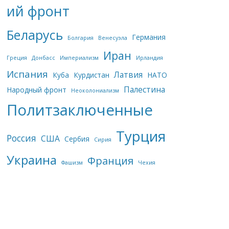
ий фронт
Беларусь
Германия
Болгария
Венесуэла
Иран
Греция
Донбасс
Империализм
Ирландия
Испания
Латвия
Куба
Курдистан
НАТО
Палестина
Народный фронт
Неоколониализм
Политзаключенные
Турция
Россия
США
Сербия
Сирия
Украина
Франция
Фашизм
Чехия