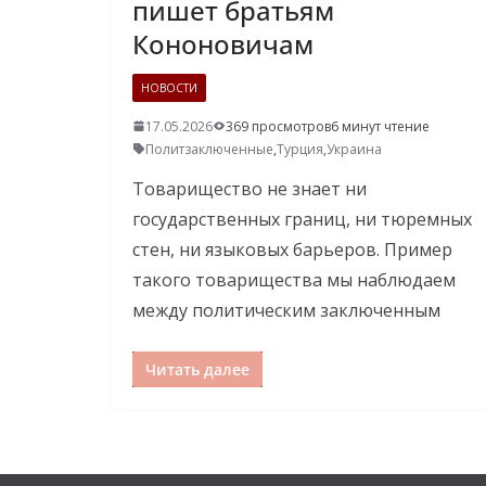
пишет братьям
Кононовичам
НОВОСТИ
17.05.2026
369 просмотров
6 минут чтение
Политзаключенные
,
Турция
,
Украина
Товарищество не знает ни
государственных границ, ни тюремных
стен, ни языковых барьеров. Пример
такого товарищества мы наблюдаем
между политическим заключенным
Читать далее