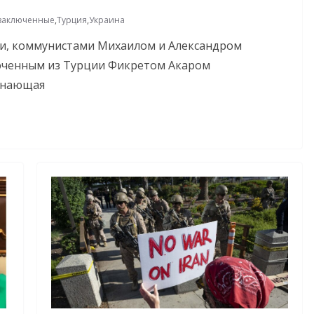
заключенные
,
Турция
,
Украина
и, коммунистами Михаилом и Александром
ченным из Турции Фикретом Акаром
 знающая