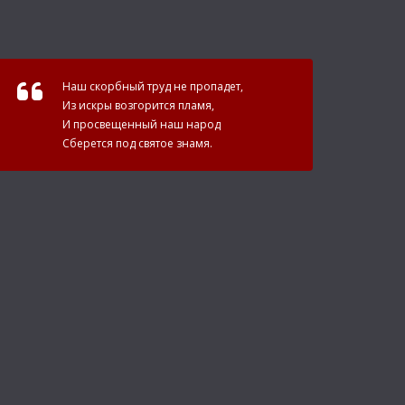
Наш скорбный труд не пропадет,
Из искры возгорится пламя,
И просвещенный наш народ
Сберется под святое знамя.