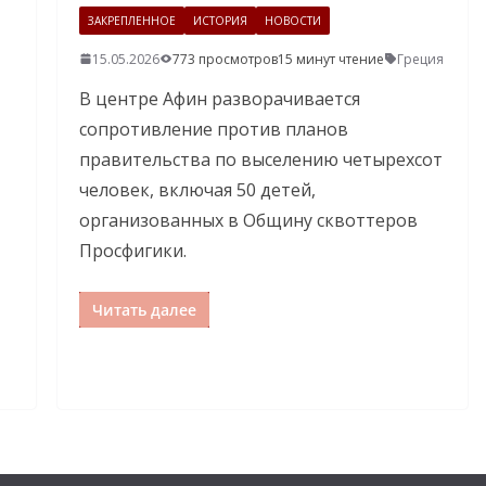
ЗАКРЕПЛЕННОЕ
ИСТОРИЯ
НОВОСТИ
15.05.2026
773 просмотров
15 минут чтение
Греция
В центре Афин разворачивается
сопротивление против планов
правительства по выселению четырехсот
человек, включая 50 детей,
организованных в Общину сквоттеров
Просфигики.
Читать далее