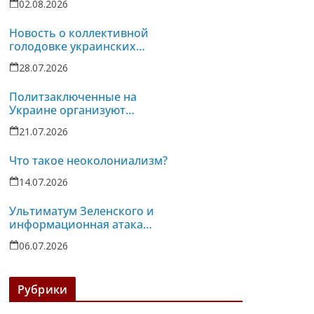
02.08.2026
Новость о коллективной
голодовке украинских
политзаключенных услышана
28.07.2026
в турецких тюрьмах
Политзаключенные на
Украине организуют
однодневную голодовку
21.07.2026
против пыток в колонии-86
Что такое неоколониализм?
14.07.2026
Ультиматум Зеленского и
информационная атака
российских реакционных
06.07.2026
СМИ против Беларуси
Рубрики