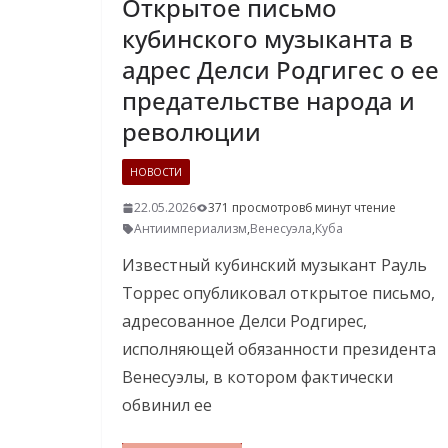
Открытое письмо
кубинского музыканта в
адрес Делси Родгигес о ее
предательстве народа и
революции
НОВОСТИ
22.05.2026
371 просмотров
6 минут чтение
Антиимпериализм
,
Венесуэла
,
Куба
Известный кубинский музыкант Рауль
Торрес опубликовал открытое письмо,
адресованное Делси Родгирес,
исполняющей обязанности президента
Венесуэлы, в котором фактически
обвинил ее