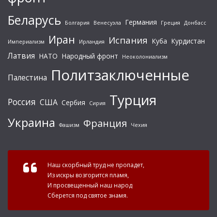
Беларусь
Германия
Болгария
Венесуэла
Греция
Донбасс
Иран
Испания
Куба
Курдистан
Империализм
Ирландия
Латвия
НАТО
Народный фронт
Неоколониализм
Политзаключенные
Палестина
Турция
Россия
США
Сербия
Сирия
Украина
Франция
Фашизм
Чехия
Наш скорбный труд не пропадет,
Из искры возгорится пламя,
И просвещенный наш народ
Сберется под святое знамя.