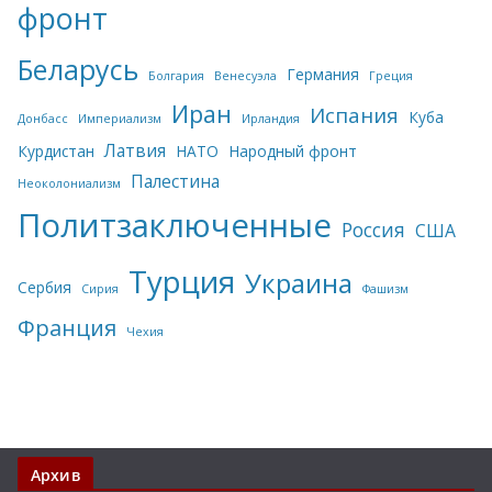
фронт
Беларусь
Германия
Болгария
Венесуэла
Греция
Иран
Испания
Куба
Донбасс
Империализм
Ирландия
Латвия
Курдистан
НАТО
Народный фронт
Палестина
Неоколониализм
Политзаключенные
Россия
США
Турция
Украина
Сербия
Сирия
Фашизм
Франция
Чехия
Архив