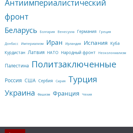
Антиимпериалистический
фронт
Беларусь
Германия
Болгария
Венесуэла
Греция
Иран
Испания
Куба
Донбасс
Империализм
Ирландия
Латвия
Курдистан
НАТО
Народный фронт
Неоколониализм
Политзаключенные
Палестина
Турция
Россия
США
Сербия
Сирия
Украина
Франция
Фашизм
Чехия