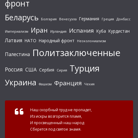
фронт
Беларусь
Германия
Болгария
Венесуэла
Греция
Донбасс
Иран
Испания
Куба
Курдистан
Империализм
Ирландия
Латвия
НАТО
Народный фронт
Неоколониализм
Политзаключенные
Палестина
Турция
Россия
США
Сербия
Сирия
Украина
Франция
Фашизм
Чехия
Наш скорбный труд не пропадет,
Из искры возгорится пламя,
И просвещенный наш народ
Сберется под святое знамя.