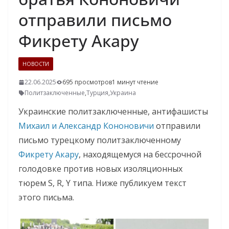
отправили письмо
Фикрету Акару
НОВОСТИ
22.06.2025
695 просмотров
1 минут чтение
Политзаключенные
,
Турция
,
Украина
Украинские политзаключенные, антифашисты
Михаил и Александр Кононовичи
отправили
письмо турецкому политзаключенному
Фикрету Акару
, находящемуся на бессрочной
голодовке против новых изоляционных
тюрем S, R, Y типа. Ниже публикуем текст
этого письма.