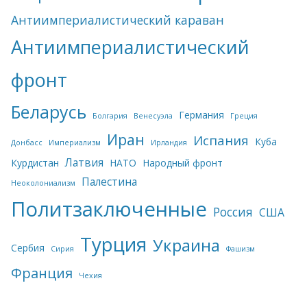
Антиимпериалистический караван
Антиимпериалистический
фронт
Беларусь
Германия
Болгария
Венесуэла
Греция
Иран
Испания
Куба
Донбасс
Империализм
Ирландия
Латвия
Курдистан
НАТО
Народный фронт
Палестина
Неоколониализм
Политзаключенные
Россия
США
Турция
Украина
Сербия
Сирия
Фашизм
Франция
Чехия