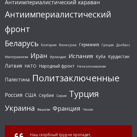
Антиимпериалистический караван
Антиимпериалистический
фронт
Беларусь
Германия
Болгария
Венесуэла
Греция
Донбасс
Иран
Испания
Куба
Курдистан
Империализм
Ирландия
Латвия
НАТО
Народный фронт
Неоколониализм
Политзаключенные
Палестина
Турция
Россия
США
Сербия
Сирия
Украина
Франция
Фашизм
Чехия
Наш скорбный труд не пропадет,