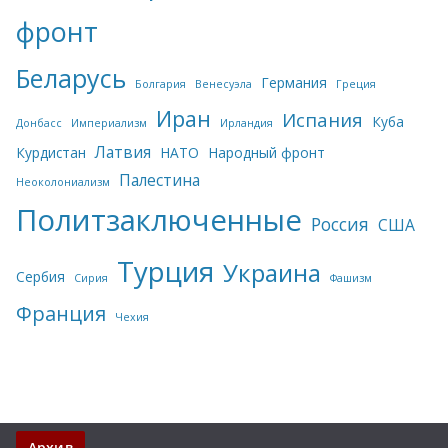
фронт
Беларусь
Германия
Болгария
Венесуэла
Греция
Иран
Испания
Куба
Донбасс
Империализм
Ирландия
Латвия
Курдистан
НАТО
Народный фронт
Палестина
Неоколониализм
Политзаключенные
Россия
США
Турция
Украина
Сербия
Сирия
Фашизм
Франция
Чехия
Архив