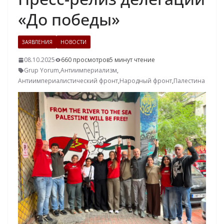
«До победы»
ЗАЯВЛЕНИЯ
НОВОСТИ
08.10.2025
660 просмотров
5 минут чтение
Grup Yorum
,
Антиимпериализм
,
Антиимпериалистический фронт
,
Народный фронт
,
Палестина