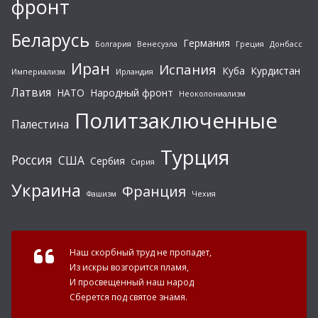
фронт
Беларусь
Германия
Болгария
Венесуэла
Греция
Донбасс
Иран
Испания
Куба
Курдистан
Империализм
Ирландия
Латвия
НАТО
Народный фронт
Неоколониализм
Политзаключенные
Палестина
Турция
Россия
США
Сербия
Сирия
Украина
Франция
Фашизм
Чехия
Наш скорбный труд не пропадет,
Из искры возгорится пламя,
И просвещенный наш народ
Сберется под святое знамя.