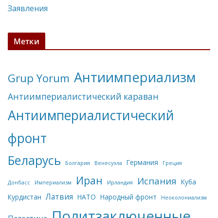
Заявления
Метки
Антиимпериализм
Grup Yorum
Антиимпериалистический караван
Антиимпериалистический
фронт
Беларусь
Германия
Болгария
Венесуэла
Греция
Иран
Испания
Куба
Донбасс
Империализм
Ирландия
Латвия
Курдистан
НАТО
Народный фронт
Неоколониализм
Политзаключенные