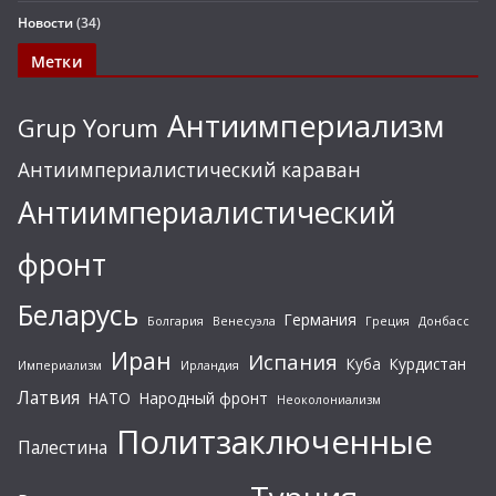
Новости
(34)
Метки
Антиимпериализм
Grup Yorum
Антиимпериалистический караван
Антиимпериалистический
фронт
Беларусь
Германия
Болгария
Венесуэла
Греция
Донбасс
Иран
Испания
Куба
Курдистан
Империализм
Ирландия
Латвия
НАТО
Народный фронт
Неоколониализм
Политзаключенные
Палестина