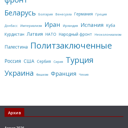
Беларусь
Германия
Болгария
Венесуэла
Греция
Иран
Испания
Куба
Донбасс
Империализм
Ирландия
Латвия
Курдистан
НАТО
Народный фронт
Неоколониализм
Политзаключенные
Палестина
Турция
Россия
США
Сербия
Сирия
Украина
Франция
Фашизм
Чехия
Архив
Август 2026