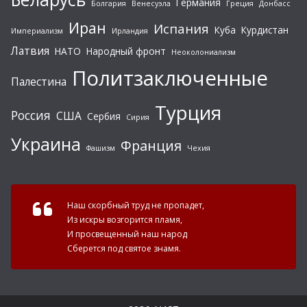
Германия
Болгария
Венесуэла
Греция
Донбасс
Иран
Испания
Куба
Курдистан
Империализм
Ирландия
Латвия
НАТО
Народный фронт
Неоколониализм
Политзаключенные
Палестина
Турция
Россия
США
Сербия
Сирия
Украина
Франция
Фашизм
Чехия
Наш скорбный труд не пропадет,
Из искры возгорится пламя,
И просвещенный наш народ
Сберется под святое знамя.