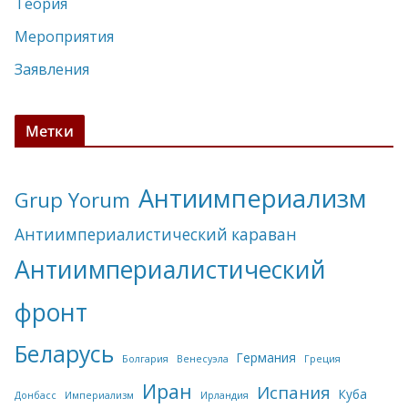
Теория
Мероприятия
Заявления
Метки
Антиимпериализм
Grup Yorum
Антиимпериалистический караван
Антиимпериалистический
фронт
Беларусь
Германия
Болгария
Венесуэла
Греция
Иран
Испания
Куба
Донбасс
Империализм
Ирландия