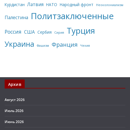
Латвия
Курдистан
НАТО
Народный фронт
Неоколониализм
Политзаключенные
Палестина
Турция
Россия
США
Сербия
Сирия
Украина
Франция
Фашизм
Чехия
Архив
Август 2026
Июль 2026
Июнь 2026