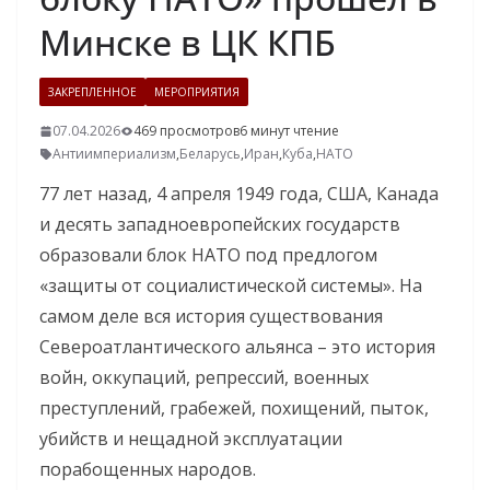
Минске в ЦК КПБ
ЗАКРЕПЛЕННОЕ
МЕРОПРИЯТИЯ
07.04.2026
469 просмотров
6 минут чтение
Антиимпериализм
,
Беларусь
,
Иран
,
Куба
,
НАТО
77 лет назад, 4 апреля 1949 года, США, Канада
и десять западноевропейских государств
образовали блок НАТО под предлогом
«защиты от социалистической системы». На
самом деле вся история существования
Североатлантического альянса – это история
войн, оккупаций, репрессий, военных
преступлений, грабежей, похищений, пыток,
убийств и нещадной эксплуатации
порабощенных народов.