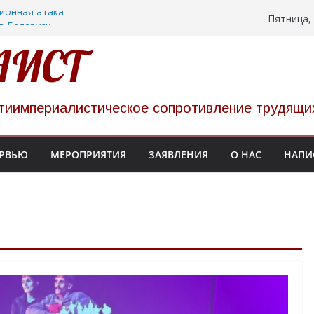
ионная атака
Пятница, 
в Беларуси
 НАТО прошел в
АИСТ
украинских
цких тюрьмах
низуют однодневную
тиимпериалистическое сопротивление трудящи
86
РВЬЮ
МЕРОПРИЯТИЯ
ЗАЯВЛЕНИЯ
О НАС
НАПИ