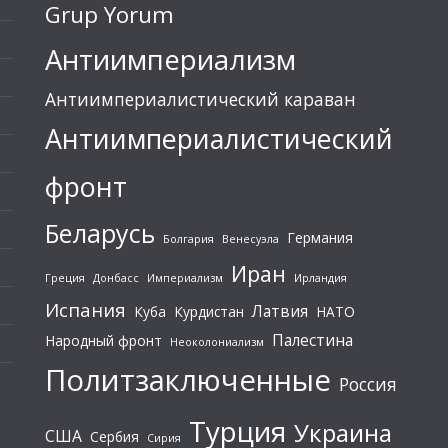
Grup Yorum
Антиимпериализм
Антиимпериалистический караван
Антиимпериалистический
фронт
Беларусь
Германия
Болгария
Венесуэла
Иран
Греция
Донбасс
Империализм
Ирландия
Испания
Латвия
Куба
Курдистан
НАТО
Палестина
Народный фронт
Неоколониализм
Политзаключенные
Россия
Турция
Украина
США
Сербия
Сирия