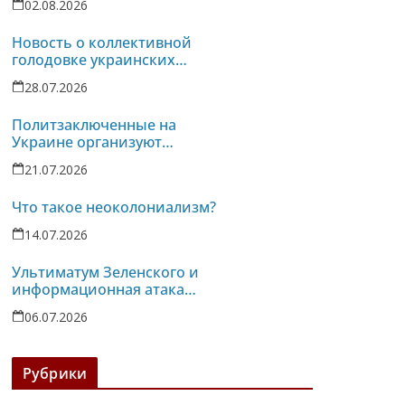
02.08.2026
Новость о коллективной
голодовке украинских
политзаключенных услышана
28.07.2026
в турецких тюрьмах
Политзаключенные на
Украине организуют
однодневную голодовку
21.07.2026
против пыток в колонии-86
Что такое неоколониализм?
14.07.2026
Ультиматум Зеленского и
информационная атака
российских реакционных
06.07.2026
СМИ против Беларуси
Рубрики