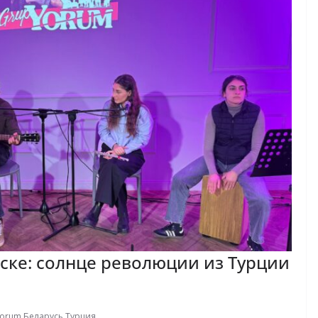
ске: солнце революции из Турции
Yorum
,
Беларусь
,
Турция