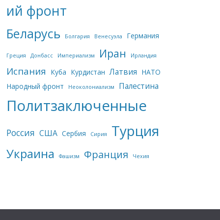
ий фронт
Беларусь
Германия
Болгария
Венесуэла
Иран
Греция
Донбасс
Империализм
Ирландия
Испания
Латвия
Куба
Курдистан
НАТО
Палестина
Народный фронт
Неоколониализм
Политзаключенные
Турция
Россия
США
Сербия
Сирия
Украина
Франция
Фашизм
Чехия