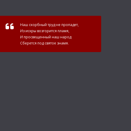
Наш скорбный труд не пропадет,
Из искры возгорится пламя,
И просвещенный наш народ
Сберется под святое знамя.