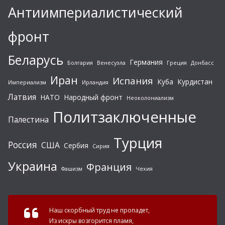
Антиимпериалистический
фронт
Беларусь
Германия
Болгария
Венесуэла
Греция
Донбасс
Иран
Испания
Куба
Курдистан
Империализм
Ирландия
Латвия
НАТО
Народный фронт
Неоколониализм
Политзаключенные
Палестина
Турция
Россия
США
Сербия
Сирия
Украина
Франция
Фашизм
Чехия
Наш скорбный труд не пропадет,
Из искры возгорится пламя,