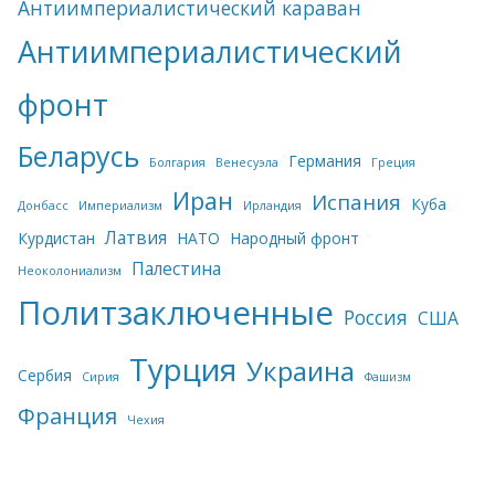
Антиимпериалистический караван
Антиимпериалистический
фронт
Беларусь
Германия
Болгария
Венесуэла
Греция
Иран
Испания
Куба
Донбасс
Империализм
Ирландия
Латвия
Курдистан
НАТО
Народный фронт
Палестина
Неоколониализм
Политзаключенные
Россия
США
Турция
Украина
Сербия
Сирия
Фашизм
Франция
Чехия