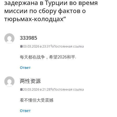
задержана в Турции во время
миссии по сбору фактов о
тюрьмах-колодцах
”
333985
03.03.2026 в 23:31
Постоянная ссылка
每天都在战争，希望2026和平.
Ответ
两性资源
20.03.2026 в 21:28
Постоянная ссылка
看不懂但大受震撼
Ответ