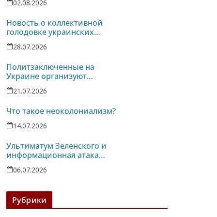
02.08.2026
Новость о коллективной
голодовке украинских
политзаключенных услышана
28.07.2026
в турецких тюрьмах
Политзаключенные на
Украине организуют
однодневную голодовку
21.07.2026
против пыток в колонии-86
Что такое неоколониализм?
14.07.2026
Ультиматум Зеленского и
информационная атака
российских реакционных
06.07.2026
СМИ против Беларуси
Рубрики