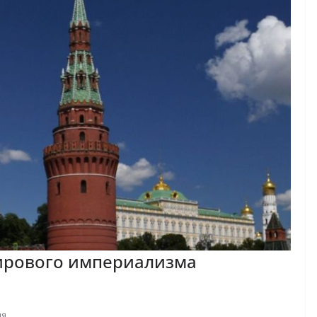
мирового империализма
ия