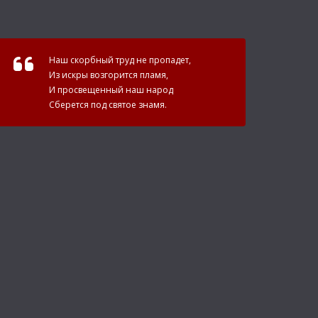
Наш скорбный труд не пропадет,
Из искры возгорится пламя,
И просвещенный наш народ
Сберется под святое знамя.