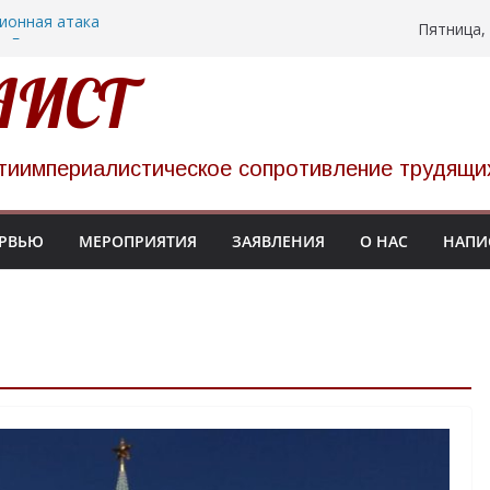
ионная атака
Пятница, 
в Беларуси
 НАТО прошел в
АИСТ
украинских
цких тюрьмах
низуют однодневную
тиимпериалистическое сопротивление трудящи
86
РВЬЮ
МЕРОПРИЯТИЯ
ЗАЯВЛЕНИЯ
О НАС
НАПИ