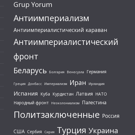
Grup Yorum
Антиимпериализм
Антиимпериалистический караван
Антиимпериалистический
фронт
Беларусь
Германия
Болгария
Венесуэла
Иран
Греция
Донбасс
Империализм
Ирландия
Испания
Латвия
Куба
Курдистан
НАТО
Палестина
Народный фронт
Неоколониализм
Политзаключенные
Россия
Турция
Украина
США
Сербия
Сирия