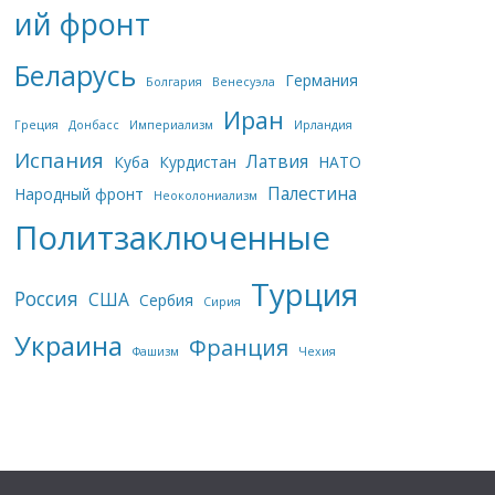
ий фронт
Беларусь
Германия
Болгария
Венесуэла
Иран
Греция
Донбасс
Империализм
Ирландия
Испания
Латвия
Куба
Курдистан
НАТО
Палестина
Народный фронт
Неоколониализм
Политзаключенные
Турция
Россия
США
Сербия
Сирия
Украина
Франция
Фашизм
Чехия