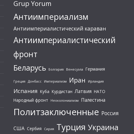
Grup Yorum
Антиимпериализм
Антиимпериалистический караван
Антиимпериалистический
фронт
Беларусь
Германия
Болгария
Венесуэла
Иран
Греция
Донбасс
Империализм
Ирландия
Испания
Латвия
Куба
Курдистан
НАТО
Палестина
Народный фронт
Неоколониализм
Политзаключенные
Россия
Турция
Украина
США
Сербия
Сирия