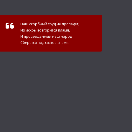
Наш скорбный труд не пропадет,
Из искры возгорится пламя,
И просвещенный наш народ
Сберется под святое знамя.