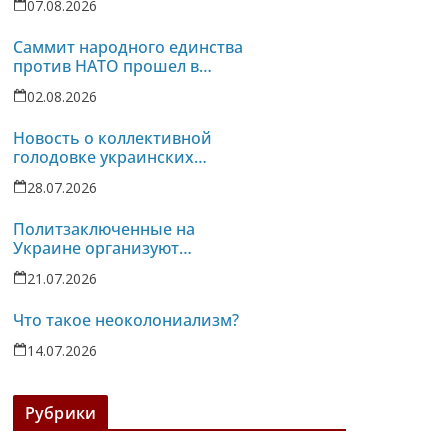
07.08.2026
убийств политзаключенных на
Украине
Саммит народного единства
против НАТО прошел в
Испании
02.08.2026
Новость о коллективной
голодовке украинских
политзаключенных услышана
28.07.2026
в турецких тюрьмах
Политзаключенные на
Украине организуют
однодневную голодовку
21.07.2026
против пыток в колонии-86
Что такое неоколониализм?
14.07.2026
Рубрики