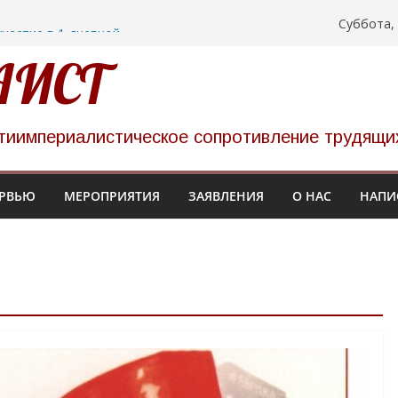
Суббота, 
участие в 1-дневной
политзаключенных на
АИСТ
 НАТО прошел в
украинских
тиимпериалистическое сопротивление трудящи
цких тюрьмах
низуют однодневную
86
РВЬЮ
МЕРОПРИЯТИЯ
ЗАЯВЛЕНИЯ
О НАС
НАПИ