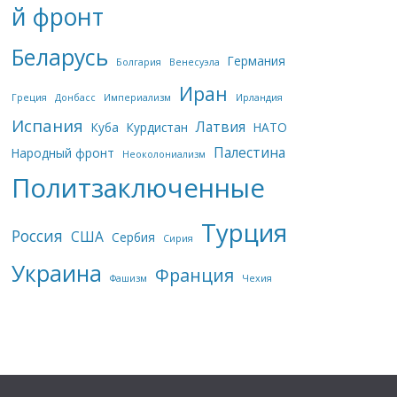
й фронт
Беларусь
Германия
Болгария
Венесуэла
Иран
Греция
Донбасс
Империализм
Ирландия
Испания
Латвия
Куба
Курдистан
НАТО
Палестина
Народный фронт
Неоколониализм
Политзаключенные
Турция
Россия
США
Сербия
Сирия
Украина
Франция
Фашизм
Чехия