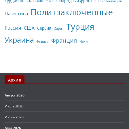
Латвия
Курдистан
НАТО
Народный фронт
Неоколониализм
Политзаключенные
Палестина
Турция
Россия
США
Сербия
Сирия
Украина
Франция
Фашизм
Чехия
Архив
Август 2026
Июль 2026
Июнь 2026
Май 2026