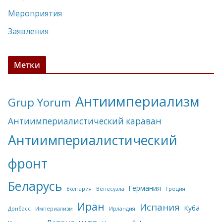
Мероприятия
Заявления
Метки
Антиимпериализм
Grup Yorum
Антиимпериалистический караван
Антиимпериалистический
фронт
Беларусь
Германия
Болгария
Венесуэла
Греция
Иран
Испания
Куба
Донбасс
Империализм
Ирландия