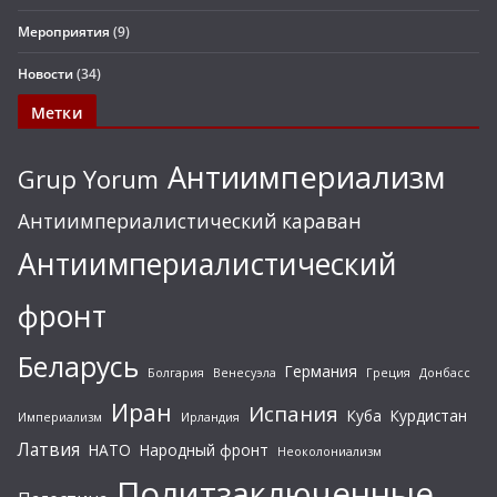
Мероприятия
(9)
Новости
(34)
Метки
Антиимпериализм
Grup Yorum
Антиимпериалистический караван
Антиимпериалистический
фронт
Беларусь
Германия
Болгария
Венесуэла
Греция
Донбасс
Иран
Испания
Куба
Курдистан
Империализм
Ирландия
Латвия
НАТО
Народный фронт
Неоколониализм
Политзаключенные