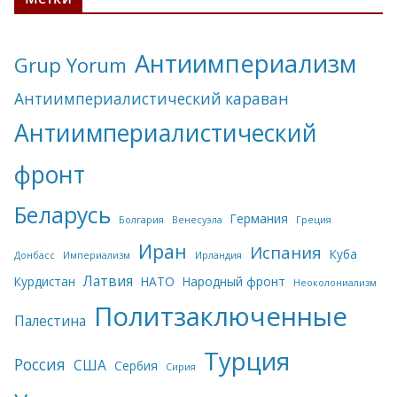
Антиимпериализм
Grup Yorum
Антиимпериалистический караван
Антиимпериалистический
фронт
Беларусь
Германия
Болгария
Венесуэла
Греция
Иран
Испания
Куба
Донбасс
Империализм
Ирландия
Латвия
Курдистан
НАТО
Народный фронт
Неоколониализм
Политзаключенные
Палестина
Турция
Россия
США
Сербия
Сирия