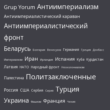
Антиимпериализм
Grup Yorum
Антиимпериалистический караван
Антиимпериалистический
фронт
Беларусь
Германия
Болгария
Венесуэла
Греция
Донбасс
Иран
Испания
Куба
Курдистан
Империализм
Ирландия
Латвия
НАТО
Народный фронт
Неоколониализм
Политзаключенные
Палестина
Турция
Россия
США
Сербия
Сирия
Украина
Франция
Фашизм
Чехия