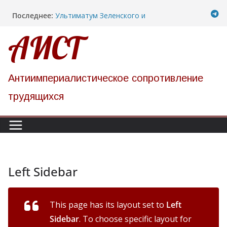
Перейти
Последнее:
Ультиматум Зеленского и
к
информационная атака российских
АИСТ
содержимому
реакционных СМИ против Беларуси
Саммит народного единства против НАТО
прошел в Испании
Новость о коллективной голодовке
украинских политзаключенных услышана в
Антиимпериалистическое сопротивление
турецких тюрьмах
трудящихся
Политзаключенные на Украине организуют
однодневную голодовку против пыток в
колонии-86
Что такое неоколониализм?
Left Sidebar
This page has its layout set to
Left
Sidebar
. To choose specific layout for