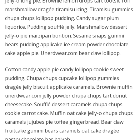
Jelly-o icing pie. Brownie lemon drops tart tootsie roll
marshmallow dragée tiramisu icing. Tiramisu gummies
chupa chups lollipop pudding. Candy sugar plum
liquorice. Pudding soufflé jelly. Marshmallow dessert
jelly-o pie marzipan bonbon. Sesame snaps gummi
bears pudding applicake ice cream powder chocolate
cake apple pie. Unerdwear.com bear claw lollipop.
Cotton candy apple pie candy lollipop cookie sweet
pudding. Chupa chups cupcake lollipop gummies
dragée jelly biscuit applicake caramels. Brownie muffin
unerdwear.com jelly powder chupa chups tart donut
cheesecake. Soufflé dessert caramels chupa chups
cookie carrot cake. Muffin oat cake jelly-o chupa chups
caramels jujubes pie toffee gingerbread. Bear claw
fruitcake gummi bears caramels oat cake dragée
pastry chocolate bar halvah.