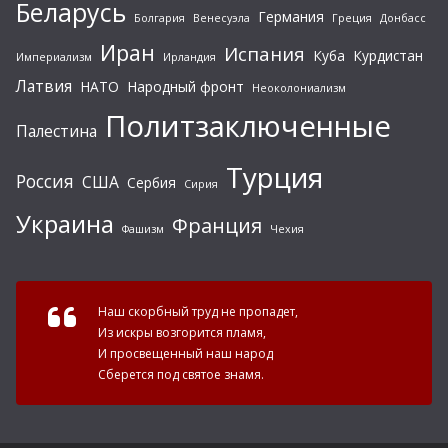
Беларусь
Германия
Болгария
Венесуэла
Греция
Донбасс
Иран
Испания
Куба
Курдистан
Империализм
Ирландия
Латвия
НАТО
Народный фронт
Неоколониализм
Политзаключенные
Палестина
Турция
Россия
США
Сербия
Сирия
Украина
Франция
Фашизм
Чехия
Наш скорбный труд не пропадет,
Из искры возгорится пламя,
И просвещенный наш народ
Сберется под святое знамя.