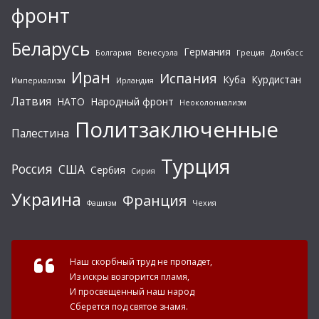
фронт
Беларусь
Германия
Болгария
Венесуэла
Греция
Донбасс
Иран
Испания
Куба
Курдистан
Империализм
Ирландия
Латвия
НАТО
Народный фронт
Неоколониализм
Политзаключенные
Палестина
Турция
Россия
США
Сербия
Сирия
Украина
Франция
Фашизм
Чехия
Наш скорбный труд не пропадет,
Из искры возгорится пламя,
И просвещенный наш народ
Сберется под святое знамя.