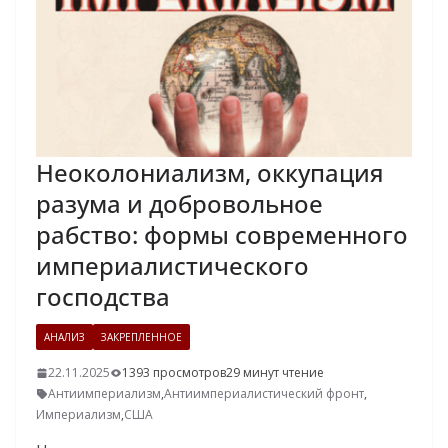
Неоколониализм, оккупация
разума и добровольное
рабство: формы современного
империалистического
господства
АНАЛИЗ
ЗАКРЕПЛЕННОЕ
22.11.2025
1393 просмотров
29 минут чтение
Антиимпериализм
,
Антиимпериалистический фронт
,
Империализм
,
США