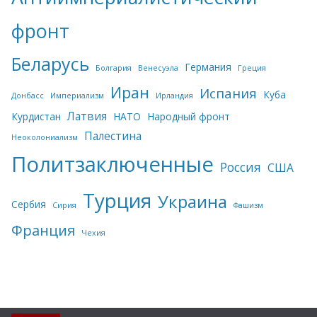
фронт
Беларусь
Германия
Болгария
Венесуэла
Греция
Иран
Испания
Куба
Донбасс
Империализм
Ирландия
Латвия
Курдистан
НАТО
Народный фронт
Палестина
Неоколониализм
Политзаключенные
Россия
США
Турция
Украина
Сербия
Сирия
Фашизм
Франция
Чехия