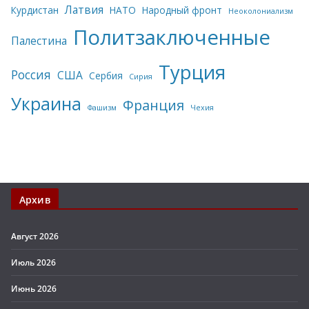
Латвия
Курдистан
НАТО
Народный фронт
Неоколониализм
Политзаключенные
Палестина
Турция
Россия
США
Сербия
Сирия
Украина
Франция
Фашизм
Чехия
Архив
Август 2026
Июль 2026
Июнь 2026