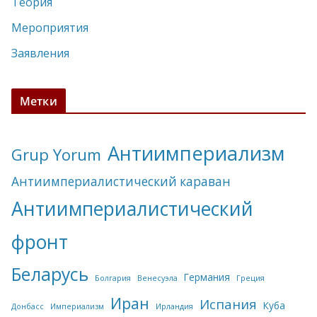
Теория
Мероприятия
Заявления
Метки
Антиимпериализм
Grup Yorum
Антиимпериалистический караван
Антиимпериалистический
фронт
Беларусь
Германия
Болгария
Венесуэла
Греция
Иран
Испания
Куба
Донбасс
Империализм
Ирландия