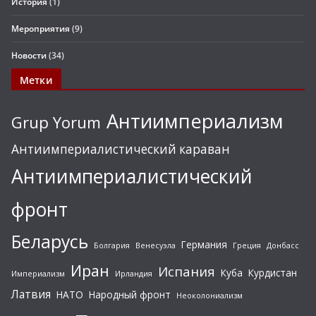
История
(1)
Мероприятия
(9)
Новости
(34)
Метки
Антиимпериализм
Grup Yorum
Антиимпериалистический караван
Антиимпериалистический
фронт
Беларусь
Германия
Болгария
Венесуэла
Греция
Донбасс
Иран
Испания
Куба
Курдистан
Империализм
Ирландия
Латвия
НАТО
Народный фронт
Неоколониализм