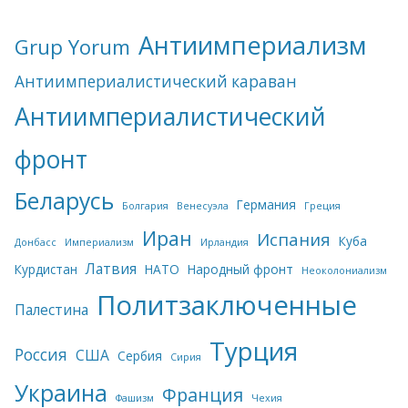
Антиимпериализм
Grup Yorum
Антиимпериалистический караван
Антиимпериалистический
фронт
Беларусь
Германия
Болгария
Венесуэла
Греция
Иран
Испания
Куба
Донбасс
Империализм
Ирландия
Латвия
Курдистан
НАТО
Народный фронт
Неоколониализм
Политзаключенные
Палестина
Турция
Россия
США
Сербия
Сирия
Украина
Франция
Фашизм
Чехия