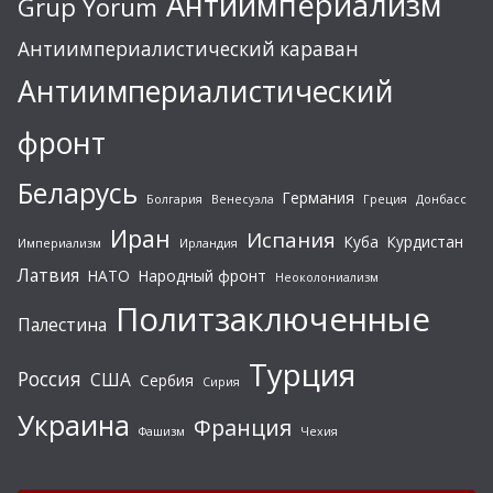
Антиимпериализм
Grup Yorum
Антиимпериалистический караван
Антиимпериалистический
фронт
Беларусь
Германия
Болгария
Венесуэла
Греция
Донбасс
Иран
Испания
Куба
Курдистан
Империализм
Ирландия
Латвия
НАТО
Народный фронт
Неоколониализм
Политзаключенные
Палестина
Турция
Россия
США
Сербия
Сирия
Украина
Франция
Фашизм
Чехия