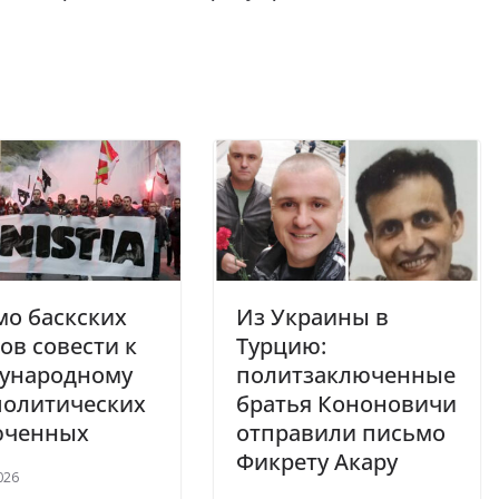
о баскских
Из Украины в
ов совести к
Турцию:
ународному
политзаключенные
политических
братья Кононовичи
юченных
отправили письмо
Фикрету Акару
026