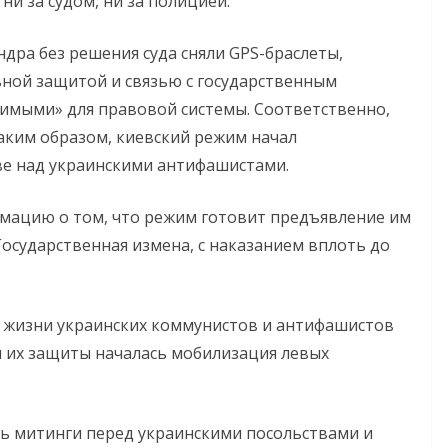
 ни за судом, ни за полицией.
андра без решения суда сняли GPS-браслеты,
ной защитой и связью с государственным
димыми» для правовой системы. Соответственно,
Таким образом, киевский режим начал
ве над украинскими антифашистами.
мацию о том, что режим готовит предъявление им
Государственная измена, с наказанием вплоть до
я жизни украинских коммунистов и антифашистов
я их защиты началась мобилизация левых
ть митинги перед украинскими посольствами и