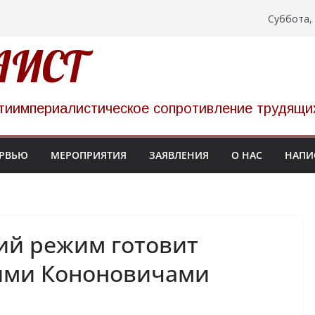
Суббота, 
участие в 1-дневной
политзаключенных на
АИСТ
 НАТО прошел в
украинских
тиимпериалистическое сопротивление трудящи
цких тюрьмах
низуют однодневную
86
РВЬЮ
МЕРОПРИЯТИЯ
ЗАЯВЛЕНИЯ
О НАС
НАПИ
ий режим готовит
ьями Кононовичами