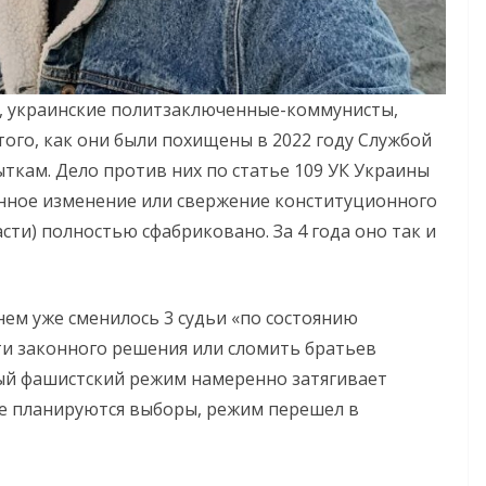
, украинские политзаключенные-коммунисты,
 того, как они были похищены в 2022 году Службой
ткам. Дело против них по статье 109 УК Украины
енное изменение или свержение конституционного
асти) полностью сфабриковано. За 4 года оно так и
нем уже сменилось 3 судьи «по состоянию
ти законного решения или сломить братьев
ый фашистский режим намеренно затягивает
ине планируются выборы, режим перешел в