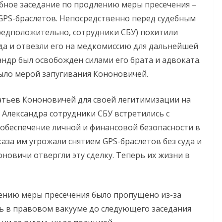
ебное заседание по продлению меры пресечения –
GPS-браслетов. Непосредственно перед судебным
редположительно, сотрудники СБУ) похитили
да и отвезли его на медкомиссию для дальнейшей
андр был освобожден силами его брата и адвоката.
ыло мерой запугивания Кононовичей.
атьев Кононовичей для своей легитимизации на
Александра сотрудники СБУ встретились с
обеспечение личной и финансовой безопасности в
каза им угрожали снятием GPS-браслетов без суда и
оновичи отвергли эту сделку. Теперь их жизни в
лению меры пресечения было пропущено из-за
ь в правовом вакууме до следующего заседания