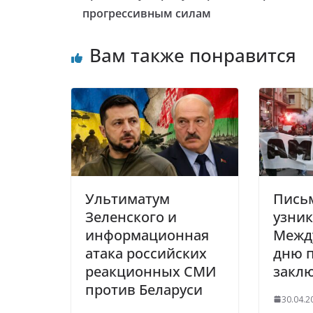
прогрессивным силам
Вам также понравится
Ультиматум
Письм
Зеленского и
узник
информационная
Межд
атака российских
дню 
реакционных СМИ
закл
против Беларуси
30.04.2