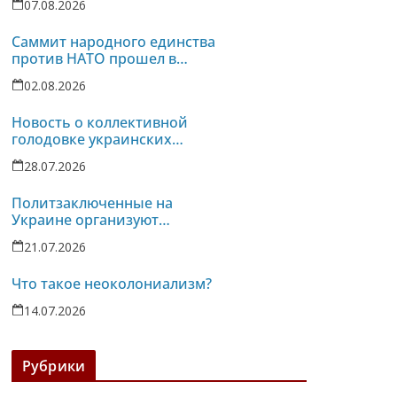
07.08.2026
убийств политзаключенных на
Украине
Саммит народного единства
против НАТО прошел в
Испании
02.08.2026
Новость о коллективной
голодовке украинских
политзаключенных услышана
28.07.2026
в турецких тюрьмах
Политзаключенные на
Украине организуют
однодневную голодовку
21.07.2026
против пыток в колонии-86
Что такое неоколониализм?
14.07.2026
Рубрики