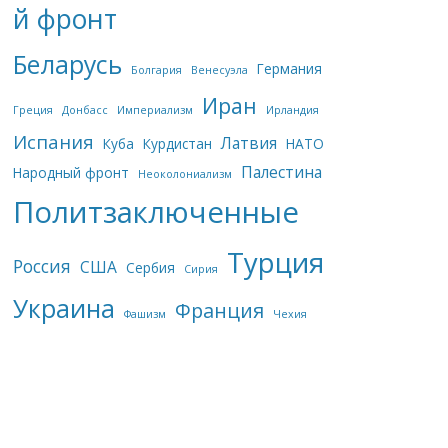
й фронт
Беларусь
Германия
Болгария
Венесуэла
Иран
Греция
Донбасс
Империализм
Ирландия
Испания
Латвия
Куба
Курдистан
НАТО
Палестина
Народный фронт
Неоколониализм
Политзаключенные
Турция
Россия
США
Сербия
Сирия
Украина
Франция
Фашизм
Чехия